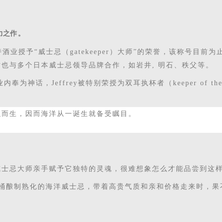
力之
作。
诗酒业授予
“威士忌（gatekeeper）大师”的荣誉，该称号
也与多个日本威士忌领导品牌合作，如岩井, 明石、秩父等。
业内奉为神话，Jeffrey被特别荣授为双耳执杯者（keeper of 
融而生，因而海洋从一诞生就备受瞩目。
威士忌大师亲手赋予它独特的灵魂，
很难想象怎么才能品尝到这
桶
酿制熟化
的海洋
威士忌
，带着高
贵
气质和亲和价格走来时，
果