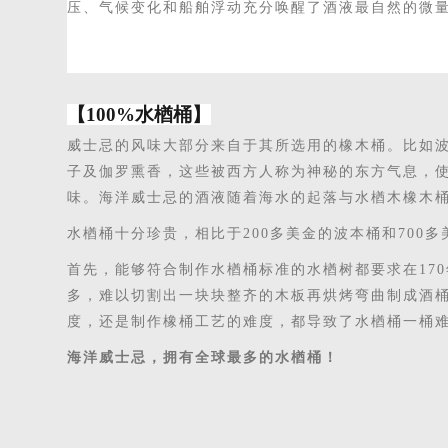
压、气候变化和船舶浮动充分唤醒了
酒液
最自然的
微
【
100%水楢桶】
威士忌的风味大部分来自于其所选用的橡木桶。比如
子及伽罗熏香，这些被西方人称为神秘的东方气息，
味。海洋威士忌的酒液随着海水的起落与水楢木橡木
水楢桶十分珍贵，相比于
200多美金的波本桶和70
首先，能够符合制作水楢桶
标准
的水楢
树
都要求在
17
多，难以切割出一块块整齐
的
木板
再
烘烤弯曲制成酒
度，还是制作橡桶工艺的难度，都导致了水楢桶一桶
海洋威士忌，拥有全球最多的水楢桶！