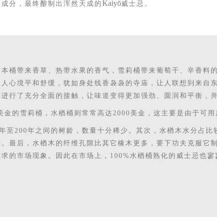
Kaiy
ō
量成分
，最终酿制出浑然天成的
威士忌。
波本桶带来香草、热带水果的香气，雪莉桶带来葡萄干、辛香料
使人心
境平和
舒缓，犹如身处线香袅袅的寺庙，让人联想到来自
桶进行了充分全面的接触，让味道变得更
加
强劲、圆润和平衡，
0多美金的雪莉桶，水楢桶则常常高达2000美金，这主要是由于可
0年至200年之间
的树龄
，数量
十分
稀少。其次，水楢木
水分占比
桶。最后
，
水楢木的纤维孔隙比其它橡木更多，
要下功夫克服它
难求的市场现象。因此在市场上，
100%水楢桶熟化的威士忌也