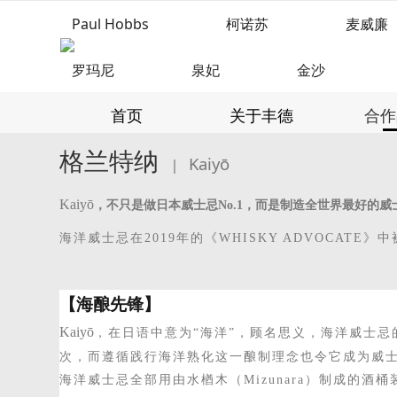
Paul Hobbs
柯诺苏
麦威廉
罗玛尼
泉妃
金沙
首页
关于丰德
合作
格兰特纳
Kaiyō
|
Kaiy
ō
，不只是做日本威士忌
No.1
，而是制造全世界最好的威
海洋威士忌在
2019年的《WHISKY ADVOCATE》
【海酿先锋】
Kaiy
ō
，在日语中意为
“海洋”，顾名思义，海洋威士忌
次，
而遵循
践行
海洋熟化这一
酿制理念
也令它成为威
海洋威士忌全部用由水楢木（
Mizunara）制成