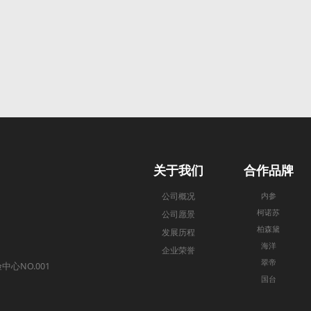
关于我们
合作品牌
公司概况
内参
柯诺苏
公司愿景
柏森黛
发展历程
海洋
企业荣誉
翠帝
NO.001
国台
）