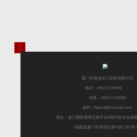
厦门丰德进出口贸易有限公司
电话：0592-5115099
传真：0592-5122699
邮件: fdwine@hotmail.com
地址：厦门国际酒类交易平台B馆内参文化体验中心
（福建省厦门市湖里区港中路1267号