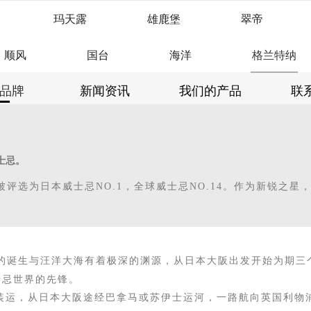
玛天露
雄鹿堡
翠帝
顺风
国台
海洋
格兰特纳
品牌
新闻资讯
我们的产品
联
士忌。
中被评选为
日本威士忌
NO.1
，全球
威士忌
NO.14
。作为新锐之星
的诞生与
汪洋大海
有着极深的渊源
，
从日本大阪出发开始为期三
士忌世界的先锋。
的酒桶装运，从日本大阪途经巴拿马或苏伊士运河，一路航向英国利