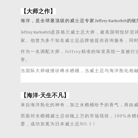
【大师之作】
海洋，是
全球最顶级的威士忌专家
Jeffrey
的倾
Karlovitch
Jeffrey
是苏格兰威士忌大师，被美国明悦轩尼
Karlovitch
家。他曾为多个知名威士忌品牌做提供咨询服务，同时
作为一名调配大师，
Jeffrey精准的味觉系统一直被行
誉。
当国际大师碰撞珍稀水楢桶，当威士忌与海洋熟化相
【海洋
·天生不凡】
来自
海洋熟化的神奇，
加之
水楢桶给予的
香气
，再由
而
面对水楢桶威士忌动辄上万的市场现状，
100%水楢
爱
，成功加冕为日本威士忌
NO.1！