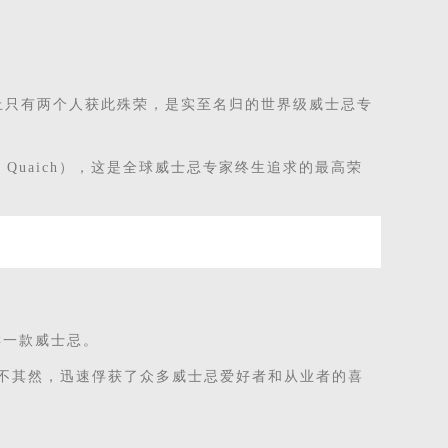
目前为止只有两个人获此殊荣，是实至名归的世界级威士忌专
the Quaich），这是全球威士忌专家终生追求的最高荣
样一款威士忌。
不其然，
迅速
俘获
了众多威士忌爱好者和从业者的喜