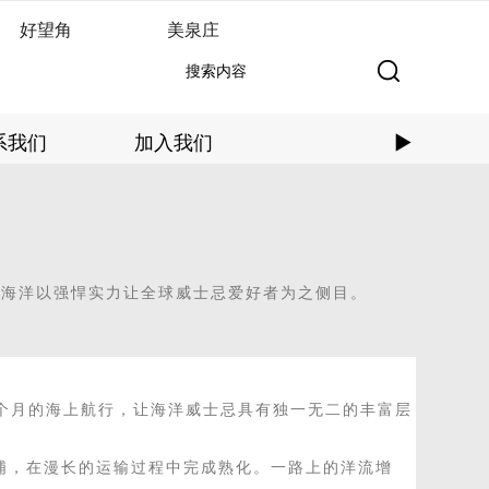
好望角
美泉庄
系我们
加入我们
►
，海洋
以强悍实力
让全球威士忌爱好者为之侧目。
个月的海上航行，
让海洋威士忌具有独一无二的丰富层
物浦，在漫长的运输过程中完成熟化。一路上的洋流增