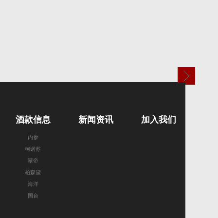
酒款信息
新闻资讯
加入我们
内参
柯诺苏
翠帝
柏森黛
海洋
国台