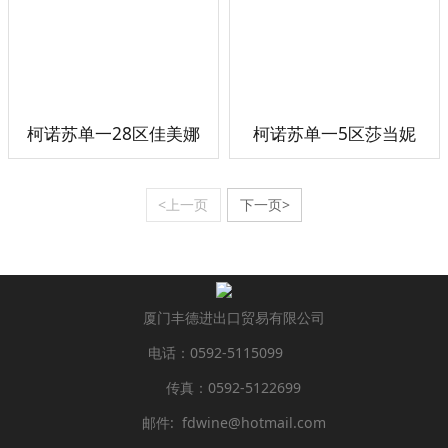
柯诺苏单一28区佳美娜
柯诺苏单一5区莎当妮
<上一页
下一页>
厦门丰德进出口贸易有限公司
电话：0592-5115099
传真：0592-5122699
邮件: fdwine@hotmail.com