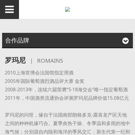
合作品牌
罗玛尼
|
ROMAINS
2010上海世博会法国馆指定用酒
2005年国际葡萄酒烈酒品评大赛 金奖
2008-2013年，连续六届荣膺“5·18海交会”唯一指定葡萄酒
2011年，中国酒类流通协会评测罗玛尼品牌价值15.08亿元
罗玛尼的问世，缘自于法国南部朗格多克-露喜龙产区天地
之间的种种机缘巧合。夏季炎热干燥、冬季温和多雨的地中
海气候；分别源自内陆和海洋的季风交汇；新生代第一纪和