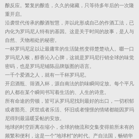
酿反应。繁复的酿造，久久的储藏，只等待多年后的一次隆
重开启。
沿袭世代传承的酿酒智慧，并以此形成自己的作酒工法，已
内化为罗玛尼人特有的基因。这是关于时间的故事，是人与
自然、天物相处的秘密。
一杯罗玛尼足以让最庸常的生活陡然变得楚楚动人。啜一口
罗玛尼入喉，醇香沁入心脾，这就是罗玛尼行销全球的味觉
密码，也是罗玛尼铺陈品牌版图的语言。
一千个爱酒之人，就有一千杯罗玛尼。
开启酒瓶、筛酒入杯，源自南法的韵味瞬间绽放。每个平凡
的人都在某个瞬间书写着生活的、人生的诗意。
所有命途的劳顿，皆可从罗玛尼找到最好的出口，一切积郁
或者豁亮、厌世或者乐活、怀旧或者憧憬的情绪都能因罗玛
尼得到最温暖妥帖的安放。
地球的时空距离在缩小，全球的物流和交集变得前所未有的
频繁和便利，这是一个“地球村”的时代。产自法国，畅销华