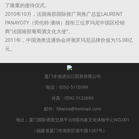
了隆重的接待仪式。
2010年10月，法国南部国际推广局推广总监LAURENT
PANAYOTY（劳伦特·潘纳）授衔三位罗玛尼中国区经销
商“法国南部葡萄酒文化大使”。
2011年，中国酒类流通协会评测罗玛尼品牌价值为15.08亿
元。
厦门丰德进出口贸易有限公司
电话：0592-5115099
传真：0592-5122699
邮件: fdwine@hotmail.com
地址：厦门国际酒类交易平台B馆内参文化体验中心NO.001
（福建省厦门市湖里区港中路1267号）