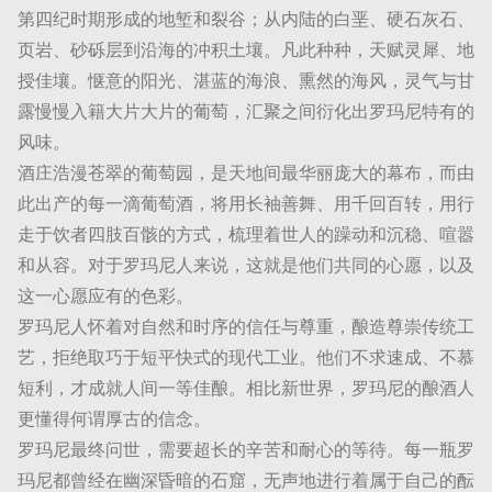
第四纪时期形成的地堑和裂谷；从内陆的白垩、硬石灰石、
页岩、砂砾层到沿海的冲积土壤。凡此种种，天赋灵犀、地
授佳壤。惬意的阳光、湛蓝的海浪、熏然的海风，灵气与甘
露慢慢入籍大片大片的葡萄，汇聚之间衍化出罗玛尼特有的
风味。
酒庄浩漫苍翠的葡萄园，是天地间最华丽庞大的幕布，而由
此出产的每一滴葡萄酒，将用长袖善舞、用千回百转，用行
走于饮者四肢百骸的方式，梳理着世人的躁动和沉稳、喧嚣
和从容。对于罗玛尼人来说，这就是他们共同的心愿，以及
这一心愿应有的色彩。
罗玛尼人怀着对自然和时序的信任与尊重，酿造尊崇传统工
艺，拒绝取巧于短平快式的现代工业。他们不求速成、不慕
短利，才成就人间一等佳酿。相比新世界，罗玛尼的酿酒人
更懂得何谓厚古的信念。
罗玛尼最终问世，需要超长的辛苦和耐心的等待。每一瓶罗
玛尼都曾经在幽深昏暗的石窟，无声地进行着属于自己的酝