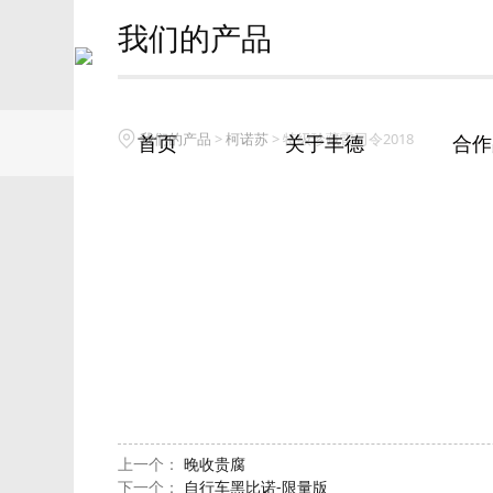
我们的产品
特级珍藏雷司令20
我们的产品
>
柯诺苏
>
特级珍藏雷司令2018
首页
关于丰德
合作
上一个：
晚收贵腐
下一个：
自行车黑比诺-限量版