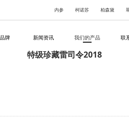
内参
柯诺苏
柏森黛
18
品牌
新闻资讯
我们的产品
联
特级珍藏雷司令2018