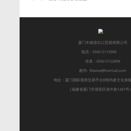
厦门丰德进出口贸易有限公司
电话：0592-5115099
传真：0592-5122699
邮件: fdwine@hotmail.com
地址：厦门国际酒类交易平台B馆内参文化体验中心
（福建省厦门市湖里区港中路1267号