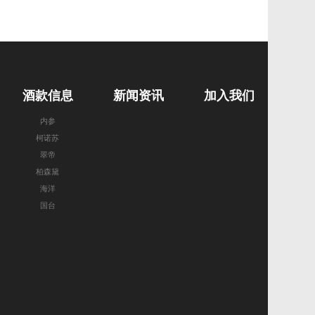
酒款信息
新闻资讯
加入我们
内参
柯诺苏
翠帝
柏森黛
海洋
国台