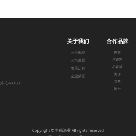
关于我们
合作品牌
公司概况
内参
柯诺苏
公司愿景
柏森黛
发展历程
海洋
企业荣誉
翠帝
NO.001
国台
）
Copyright © 丰德酒业 All rights reserved